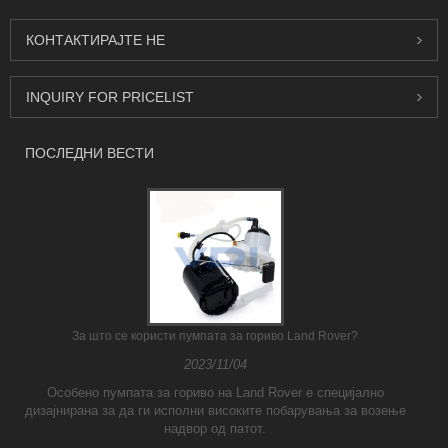
КОНТАКТИРАЈТЕ НЕ
INQUIRY FOR PRICELIST
ПОСЛЕДНИ ВЕСТИ
За што се користи пумпата за гориво Land Rover?
2023/11/04
Особено пумпата за гориво на Land Rover е специјално
дизајнирана за да ги исполни високите побарувања за возење
надвор од патот.